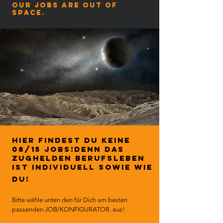
our jobs are out of
space.
Hier findest DU keine
08/15 Jobs!Denn das
ZUGHELDEN Berufsleben
ist Individuell sowie wie
DU!
Bitte wähle unten den für Dich am besten
passenden JOB/KONFIGURATOR. aus!