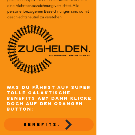
eine Mehrfachbezeichnung verzichtet. Alle
personenbezogenen Bezeichnungen sind somit
geschlechtsneutral zu verstehen.
was Du fährst auf super
tolle galaktische
benefits Ab? dann klicke
doch auf den orangen
Button:
benefits.