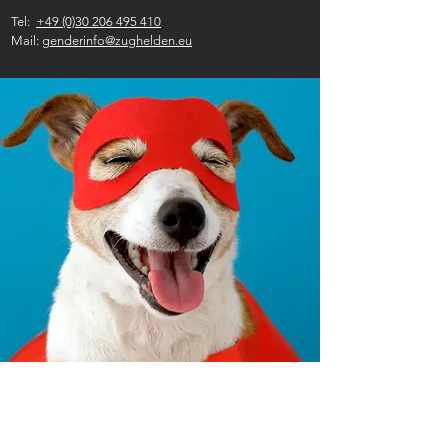
Tel:
+49 (0)30 206 495 410
Mail:
genderinfo@zughelden.eu
Railcon Staff Solutions GmbH
Am Borsigturm 15