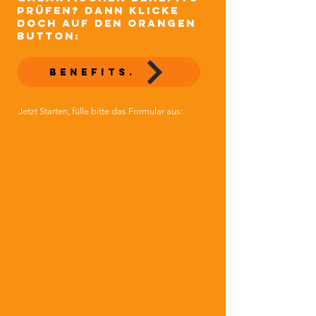
prüfen? dann klicke
doch auf den orangen
Button:
benefits.
Jetzt Starten, fülle bitte das Formular aus: