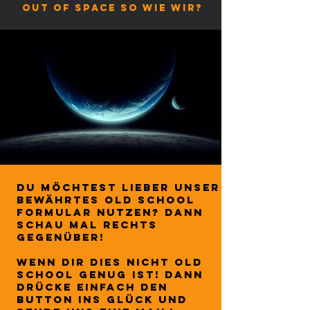
out of space so wie wir?
du möchtest lieber unser
bewährtes old school
formular nutzen? Dann
schau mal rechts
gegenüber!
Wenn dir dies nicht old
school Genug ist! Dann
drücke Einfach den
button ins glück und